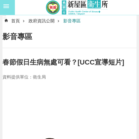
:::
跳到主要內容區塊
:::
進
首頁
政府資訊公開
影音專區
階
搜
影音專區
尋
春節假日生病無處可看？[UCC宣導短片]
認
識
我
資料提供單位：衛生局
們
訊
息
公
告
門
診