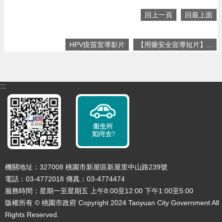
公
回上一頁
回最上面
開
H
HPV疫苗宣導影片
【用藥安全宣導短片】...
P
V
回
:::
首
頁
網
站
導
覽
機關地址：327008 桃園市新屋區新屋里中山路239號
市
電話：03-4772018 傳真：03-4774474
政
服務時間：星期一至星期五 上午8:00至12:00 下午1:00至5:00
信
箱
版權所有 © 桃園市政府 Copyright 2024 Taoyuan City Government All
Rights Reserved.
常