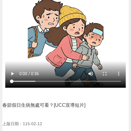
資
訊
業
務
資
訊
便
民
服
務
機
關
通
訊
錄
春節假日生病無處可看？[UCC宣導短片]
政
府
上版日期：115-02-12
資
訊